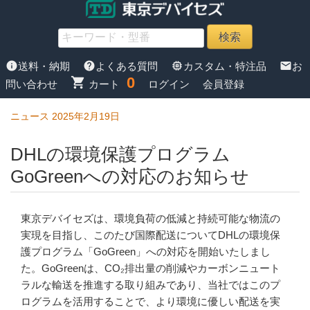
info
help
memory
mail
送料・納期
よくある質問
カスタム・特注品
お
0
shopping_cart
問い合わせ
カート
ログイン
会員登録
ニュース 2025年2月19日
DHLの環境保護プログラム
GoGreenへの対応のお知らせ
東京デバイセズは、環境負荷の低減と持続可能な物流の
実現を目指し、このたび国際配送についてDHLの環境保
護プログラム「GoGreen」への対応を開始いたしまし
た。GoGreenは、CO₂排出量の削減やカーボンニュート
ラルな輸送を推進する取り組みであり、当社ではこのプ
ログラムを活用することで、より環境に優しい配送を実