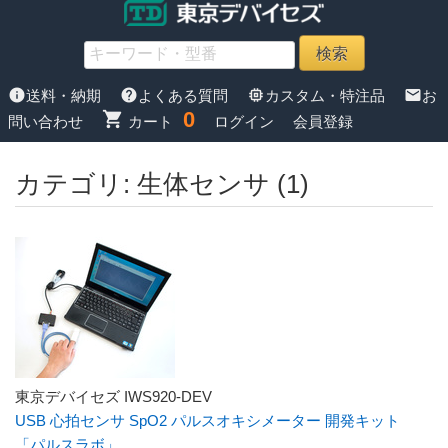
info
help
memory
mail
送料・納期
よくある質問
カスタム・特注品
お
0
shopping_cart
問い合わせ
カート
ログイン
会員登録
カテゴリ: 生体センサ (1)
東京デバイセズ IWS920-DEV
USB 心拍センサ SpO2 パルスオキシメーター 開発キット
「パルスラボ」