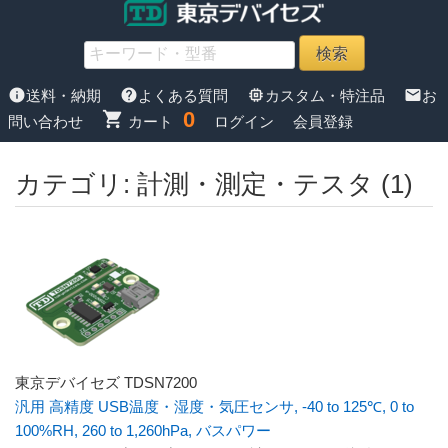
info
help
memory
mail
送料・納期
よくある質問
カスタム・特注品
お
0
shopping_cart
問い合わせ
カート
ログイン
会員登録
カテゴリ: 計測・測定・テスタ (1)
東京デバイセズ TDSN7200
汎用 高精度 USB温度・湿度・気圧センサ, -40 to 125℃, 0 to
100%RH, 260 to 1,260hPa, バスパワー