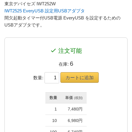
東京デバイセズ IWT252W
IWT2525 EveryUSB 設定用USBアダプタ
間欠起動タイマー付USB電源 EveryUSB を設定するための
USBアダプタです。
check
注文可能
6
在庫:
数量:
数量
単価
(税別)
1
7,480円
10
6,980円
100
6,740円