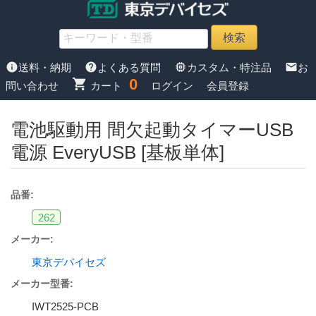
info
help
memory
mail
送料・納期
よくある質問
カスタム・特注品
お
0
shopping_cart
問い合わせ
カート
ログイン
会員登録
電池駆動用 間欠起動タイマーUSB
電源 EveryUSB [基板単体]
品番:
262
メーカー:
東京デバイセズ
メーカー型番:
IWT2525-PCB