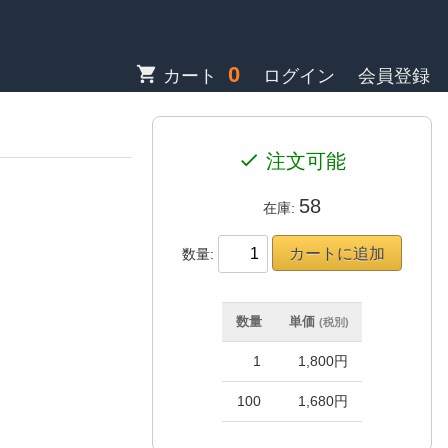
0
shopping_cart
カート
ログイン
会員登録
check
注文可能
58
在庫:
数量:
数量
単価
(税別)
1
1,800円
100
1,680円