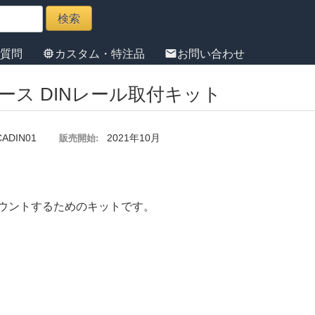
memory
mail
る質問
カスタム・特注品
お問い合わせ
ース DINレール取付キット
ADIN01
2021年10月
販売開始:
マウントするためのキットです。