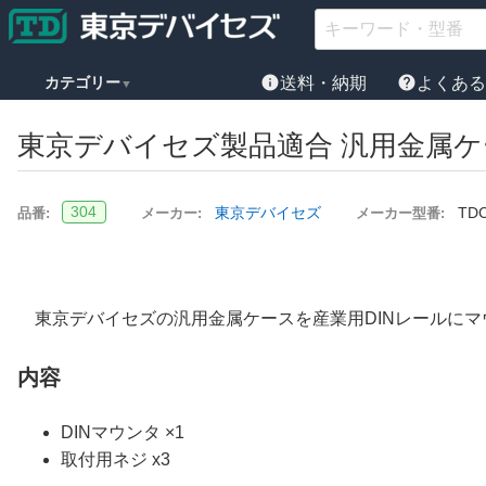
info
help
カテゴリー
送料・納期
よくあ
▼
東京デバイセズ製品適合 汎用金属ケ
304
東京デバイセズ
TDC
品番:
メーカー:
メーカー型番:
東京デバイセズの汎用金属ケースを産業用DINレールに
内容
DINマウンタ ×1
取付用ネジ x3