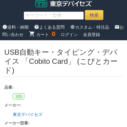
info
help
memory
mail
送料・納期
よくある質問
カスタム・特注品
お
0
shopping_cart
問い合わせ
カート
ログイン
会員登録
USB自動キー・タイピング・デバ
イス 「Cobito Card」 (こびとカー
ド)
品番:
305
メーカー:
東京デバイセズ
メーカー型番: