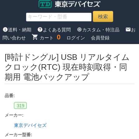
info
help
memory
mail
送料・納期
よくある質問
カスタム・特注品
お
0
shopping_cart
問い合わせ
カート
ログイン
会員登録
[時計ドングル] USB リアルタイム
クロック(RTC) 現在時刻取得・同
期用 電池バックアップ
品番:
319
メーカー:
東京デバイセズ
メーカー型番: