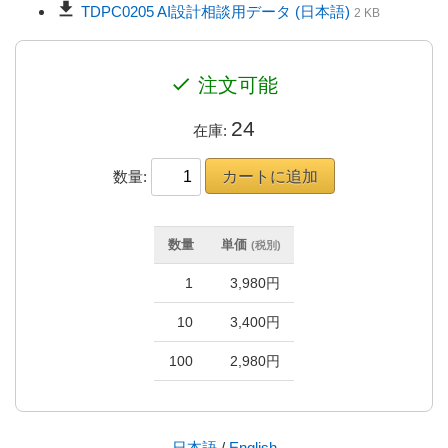
download
TDPC0205 AI設計相談用データ (日本語)
2 KB
check
注文可能
24
在庫:
数量:
数量
単価
(税別)
1
3,980円
10
3,400円
100
2,980円
日本語
/
English