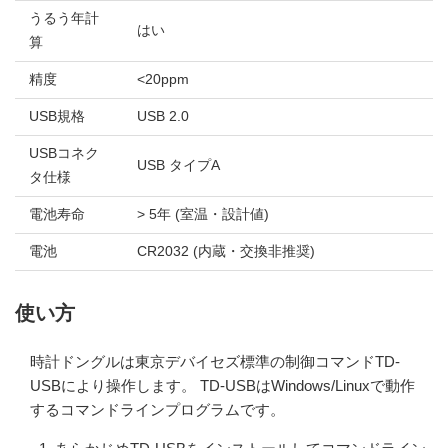
うるう年計
はい
算
精度
<20ppm
USB規格
USB 2.0
USBコネク
USB タイプA
タ仕様
電池寿命
> 5年 (室温・設計値)
電池
CR2032 (内蔵・交換非推奨)
使い方
時計ドングルは東京デバイセズ標準の制御コマンドTD-
USBにより操作します。 TD-USBはWindows/Linuxで動作
するコマンドラインプログラムです。