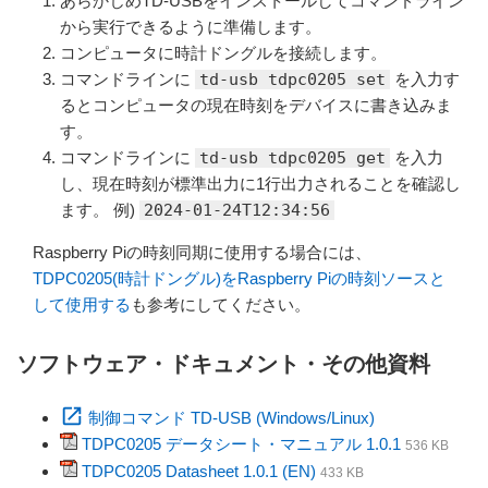
あらかじめTD-USBをインストールしてコマンドライン
から実行できるように準備します。
コンピュータに時計ドングルを接続します。
コマンドラインに
td-usb tdpc0205 set
を入力す
るとコンピュータの現在時刻をデバイスに書き込みま
す。
コマンドラインに
td-usb tdpc0205 get
を入力
し、現在時刻が標準出力に1行出力されることを確認し
ます。 例)
2024-01-24T12:34:56
Raspberry Piの時刻同期に使用する場合には、
TDPC0205(時計ドングル)をRaspberry Piの時刻ソースと
して使用する
も参考にしてください。
ソフトウェア・ドキュメント・その他資料
open_in_new
制御コマンド TD-USB (Windows/Linux)
TDPC0205 データシート・マニュアル 1.0.1
536 KB
TDPC0205 Datasheet 1.0.1 (EN)
433 KB