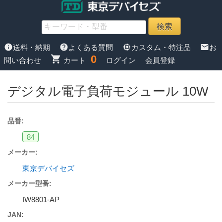
info
help
memory
mail
送料・納期
よくある質問
カスタム・特注品
お
0
shopping_cart
問い合わせ
カート
ログイン
会員登録
デジタル電子負荷モジュール 10W
品番:
84
メーカー:
東京デバイセズ
メーカー型番:
IW8801-AP
JAN: