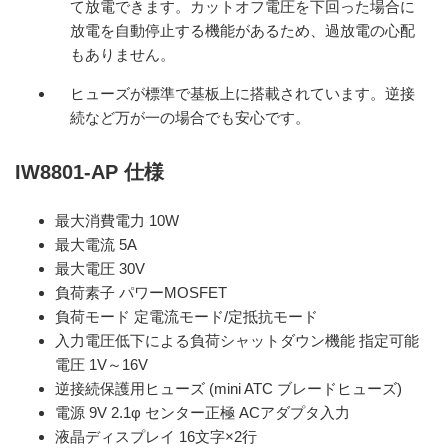
て放電できます。カットオフ電圧を下回った場合に
放電を自動停止する機能があるため、過放電の心配
もありません。
ヒューズが標準で基板上に搭載されています。逆接
続など万が一の場合でも安心です。
IW8801-AP 仕様
最大消費電力 10W
最大電流 5A
最大電圧 30V
負荷素子 パワーMOSFET
負荷モード 定電流モード/定抵抗モード
入力電圧低下による負荷シャットダウン機能 指定可能
電圧 1V～16V
逆接続保護用ヒューズ (mini ATC ブレードヒューズ)
電源 9V 2.1φ センター正極 ACアダプタ入力
液晶ディスプレイ 16文字×2行