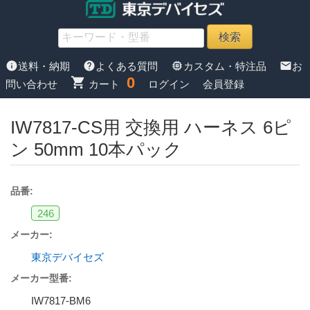
info
help
memory
mail
送料・納期
よくある質問
カスタム・特注品
お
0
shopping_cart
問い合わせ
カート
ログイン
会員登録
IW7817-CS用 交換用 ハーネス 6ピ
ン 50mm 10本パック
品番:
246
メーカー:
東京デバイセズ
メーカー型番:
IW7817-BM6