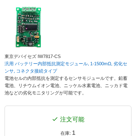
東京デバイセズ IW7817-CS
汎用 バッテリー内部抵抗測定モジュール, 1-1500mΩ, 劣化セ
ンサ, コネクタ接続タイプ
電池セルの内部抵抗を測定するセンサモジュールです。鉛蓄
電池、リチウムイオン電池、ニッケル水素電池、ニッカド電
池などの劣化モニタリングが可能です。
check
注文可能
1
在庫: