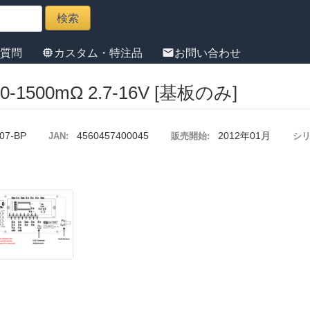
memory
mail
る質問
カスタム・特注品
お問い合わせ
00mΩ 2.7-16V [基板のみ]
07-BP
4560457400045
2012年01月
JAN:
販売開始:
シリ