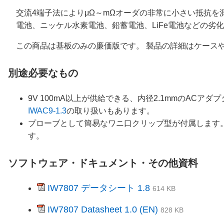
交流4端子法によりμΩ～mΩオーダの非常に小さい抵抗
電池、ニッケル水素電池、鉛蓄電池、LiFe電池などの劣
この商品は基板のみの廉価版です。 製品の詳細はケース
別途必要なもの
9V 100mA以上が供給できる、内径2.1mmのAC
IWAC9-1.3
の取り扱いもあります。
プローブとして簡易なワニ口クリップ型が付属します
す。
ソフトウェア・ドキュメント・その他資料
IW7807 データシート 1.8
614 KB
IW7807 Datasheet 1.0 (EN)
828 KB