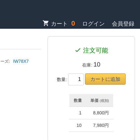
0
shopping_cart
カート
ログイン
会員登録
check
注文可能
IW78X7
ーズ:
10
在庫:
数量:
数量
単価
(税別)
1
8,800円
10
7,980円