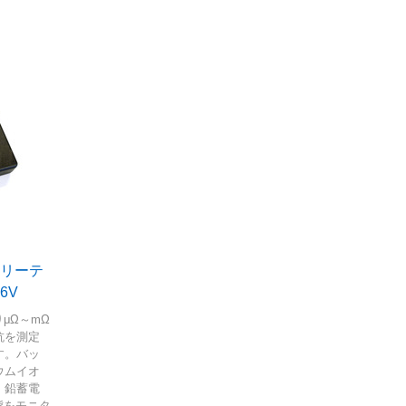
テリーテ
16V
りμΩ～mΩ
抗を測定
す。バッ
ウムイオ
、鉛蓄電
態をモニタ