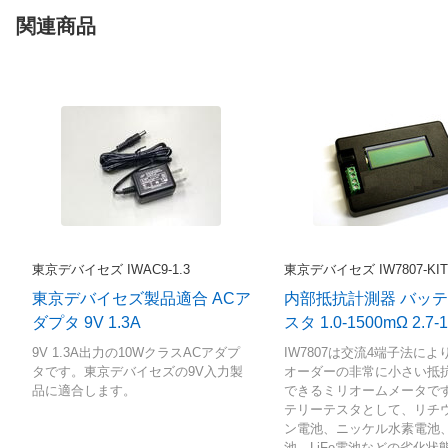
関連商品
東京デバイセズ IWAC9-1.3
東京デバイセズ IW7807-KIT
東京デバイセズ製品適合 ACア
内部抵抗計測器 バッ
ダプタ 9V 1.3A
スタ 1.0-1500mΩ 2.7-
9V 1.3A出力の10WクラスACアダプ
IW7807は交流4端子法によ
タです。東京デバイセズの9V入力製
オーダーの非常に小さい抵
品に適合します。
できるミリオームメータで
テリーテスタとして、リチ
ン電池、ニッケル水素電池
池、LiFe電池などの劣化状