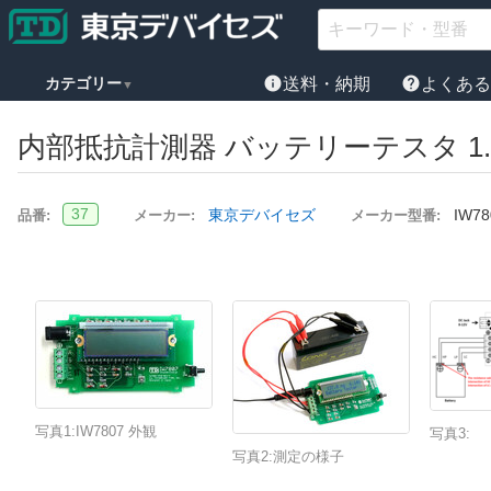
info
help
カテゴリー
送料・納期
よくあ
▼
内部抵抗計測器 バッテリーテスタ 1.0-15
37
東京デバイセズ
IW78
品番:
メーカー:
メーカー型番:
写真1:IW7807 外観
写真3:
写真2:測定の様子