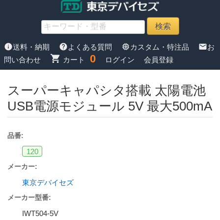
info
help
memory
mail
送料・納期
よくある質問
カスタム・特注品
お
0
shopping_cart
問い合わせ
カート
ログイン
会員登録
スーパーキャパシタ搭載 太陽電池
USB電源モジュール 5V 最大500mA
品番:
120
メーカー:
東京デバイセズ
メーカー型番:
IWT504-5V