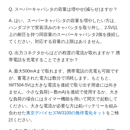
Q. スーパーキャパシタの容量は増やせ(減らせ)ますか？
A. はい。スーパーキャパシタの容量を増やしたい方は、
ハンダゴテで実装済みのキャパシタを取り外し、2.5V以
上の耐圧を持つ同容量のスーパーキャパシタ2個を接続し
てください。対応する容量の上限はありません。
Q. 出力コネクタからはどの程度の電流が取れますか？ 携
帯電話を充電することできますか？
A. 最大500mAまで取れます。携帯電話の充電も可能です
が、蓄電された電力は数分で消耗します。もともと、
IWT504-5Vは大きな電流を連続で取り出す用途には向き
ません。小さな負荷(～数mA)を連続で使用するか、大き
な負荷の場合にはタイマー機能を用いて間欠で起動して
ください。大きな電流が必要な方は鉛バッテリーを組み
合わせた
東京デバイセズIW3100の無停電化キット
をご検
討ください。