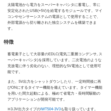
太陽電池から電力をスーパーキャパシタに蓄電し、常に
安定化されたUSB(+5V)を給電するモジュールです。マイ
コンやセンサーシステムの電源として使用することで、
外部電源から切り離された独立システムを構築できま
す。
特徴
蓄電素子として大容量のEDLC(電気二重層コンデンサ, ス
ーパーキャパシタ)を採用しています。二次電池のような
充放電に伴う劣化のない、理想的な5V電池として使用可
能です。
また、5V出力をシャットダウンしたり、一定時間後に再
びONにするタイマー機能を備えています。タイマー機能
を用いた間欠起動による、極めて省電力・長時間駆動の
アプリケーションが開発可能です。
※3.3V出力タイプの
IWT504-3V3
も取り扱っています。