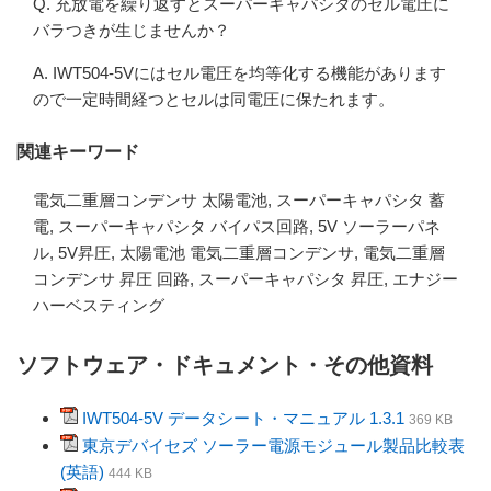
Q. 充放電を繰り返すとスーパーキャパシタのセル電圧に
バラつきが生じませんか？
A. IWT504-5Vにはセル電圧を均等化する機能があります
ので一定時間経つとセルは同電圧に保たれます。
関連キーワード
電気二重層コンデンサ 太陽電池, スーパーキャパシタ 蓄
電, スーパーキャパシタ バイパス回路, 5V ソーラーパネ
ル, 5V昇圧, 太陽電池 電気二重層コンデンサ, 電気二重層
コンデンサ 昇圧 回路, スーパーキャパシタ 昇圧, エナジー
ハーベスティング
ソフトウェア・ドキュメント・その他資料
IWT504-5V データシート・マニュアル 1.3.1
369 KB
東京デバイセズ ソーラー電源モジュール製品比較表
(英語)
444 KB