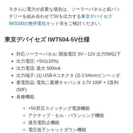
※さらに電力が必要な場合は、ソーラーパネルと鉛バッ
テリーを組み合わせて5Vを出力する
東京デバイセズ
IW3100の無停電化キット
等をご検討ください。
東京デバイセズ IWT504-5V仕様
対応ソーラーパネル: 開放電圧 5V～12V 出力5W以下
出力電圧: +5V(±10%)
出力電流: 最大 500mA
出力端子: (1) USB Aコネクタ (2) 2.54mmピンヘッダ
蓄電部品: 電気二重層キャパシタ 2.7V 100F × 2直列
(50F)
各種機能
+5V昇圧スイッチング電源機能
アクティブ・セル・バランシング機能
過充電防止機能
電圧低下シャットダウン機能